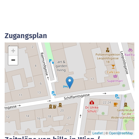
Zugangsplan
+
−
Leaflet
| ©
OpenStreetMap