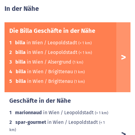
In der Nähe
Die Billa Geschäfte in der Nähe
1
billa
in Wien / Leopoldstadt
(< 1 km)
2
billa
in Wien / Leopoldstadt
(< 1 km)
3
billa
in Wien / Alsergrund
(1 km)
4
billa
in Wien / Brigittenau
(1 km)
5
billa
in Wien / Brigittenau
(1 km)
Geschäfte in der Nähe
1
marionnaud
in Wien / Leopoldstadt
(< 1 km)
2
spar-gourmet
in Wien / Leopoldstadt
(< 1
km)