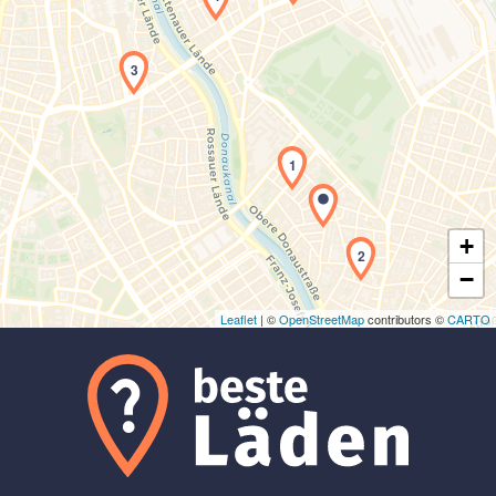
3
Laden der Karte...
1
+
2
−
Leaflet
| ©
OpenStreetMap
contributors ©
CARTO