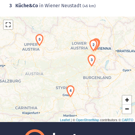
3
Küche&Co
in Wiener Neustadt
(46 km)
5
1
2
3
Laden der Karte...
4
+
−
Leaflet
| ©
OpenStreetMap
contributors ©
CARTO