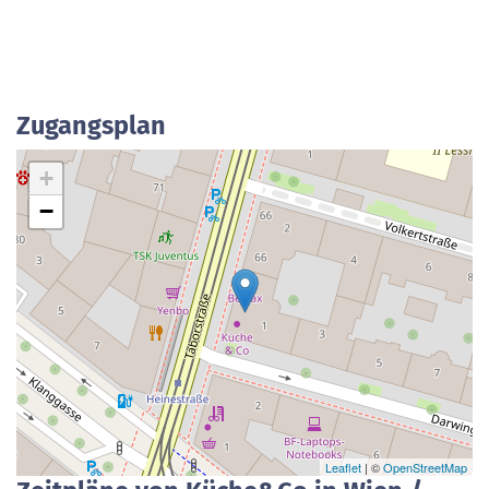
Zugangsplan
+
−
Leaflet
| ©
OpenStreetMap