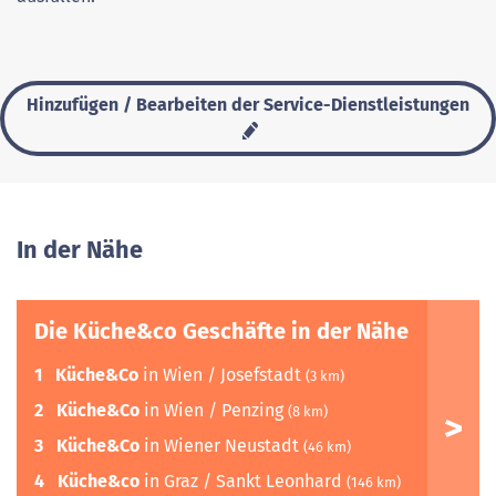
Hinzufügen / Bearbeiten der Service-Dienstleistungen
In der Nähe
Die Küche&co Geschäfte in der Nähe
1
Küche&Co
in Wien / Josefstadt
(3 km)
2
Küche&Co
in Wien / Penzing
(8 km)
3
Küche&Co
in Wiener Neustadt
(46 km)
4
Küche&co
in Graz / Sankt Leonhard
(146 km)