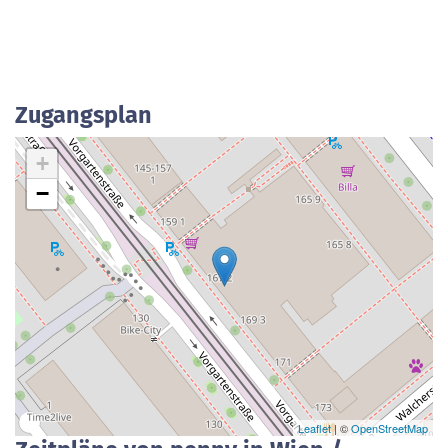
Zugangsplan
+
−
Leaflet
| ©
OpenStreetMap