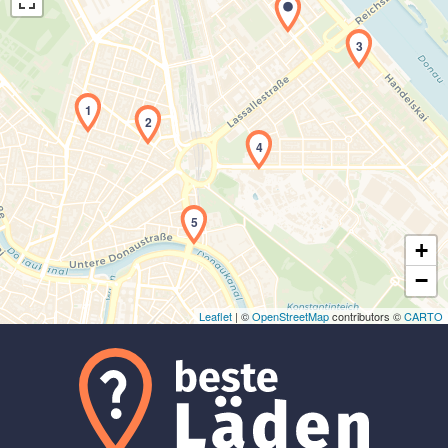
3
1
2
Laden der Karte...
4
5
+
−
Leaflet
| ©
OpenStreetMap
contributors ©
CARTO