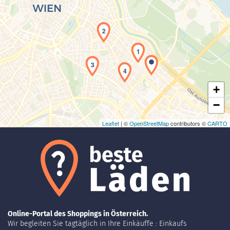
2
Laden der Karte...
1
3
4
+
−
Leaflet
| ©
OpenStreetMap
contributors ©
CARTO
Online-Portal des Shoppings in Österreich.
Wir begleiten Sie tagtäglich in Ihre Einkäuffe : Einkaufs