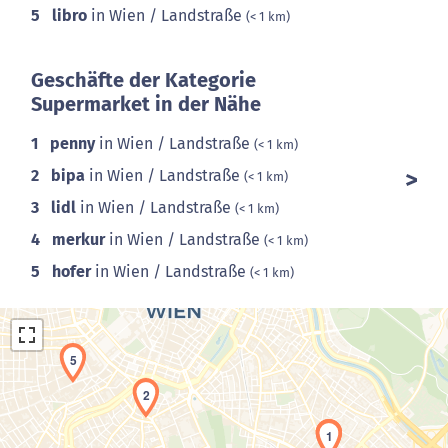
5
libro
in Wien / Landstraße
(< 1 km)
Geschäfte der Kategorie
Supermarket in der Nähe
1
penny
in Wien / Landstraße
(< 1 km)
2
bipa
in Wien / Landstraße
(< 1 km)
3
lidl
in Wien / Landstraße
(< 1 km)
4
merkur
in Wien / Landstraße
(< 1 km)
5
hofer
in Wien / Landstraße
(< 1 km)
5
2
1