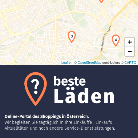
Laden der Karte...
3
4
+
−
Leaflet
| ©
OpenStreetMap
contributors ©
CARTO
Online-Portal des Shoppings in Österreich.
Wir begleiten Sie tagtäglich in Ihre Einkäuffe : Einkaufs
Aktualitäten und noch andere Service-Dienstleistungen.