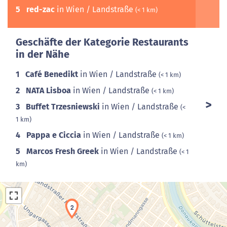
5
red-zac
in Wien / Landstraße
(< 1 km)
Geschäfte der Kategorie Restaurants
in der Nähe
1
Café Benedikt
in Wien / Landstraße
(< 1 km)
2
NATA Lisboa
in Wien / Landstraße
(< 1 km)
3
Buffet Trzesniewski
in Wien / Landstraße
(<
1 km)
4
Pappa e Ciccia
in Wien / Landstraße
(< 1 km)
5
Marcos Fresh Greek
in Wien / Landstraße
(< 1
km)
2