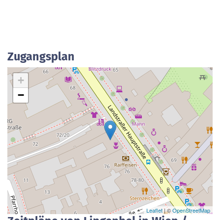
Zugangsplan
+
−
Leaflet
| ©
OpenStreetMap