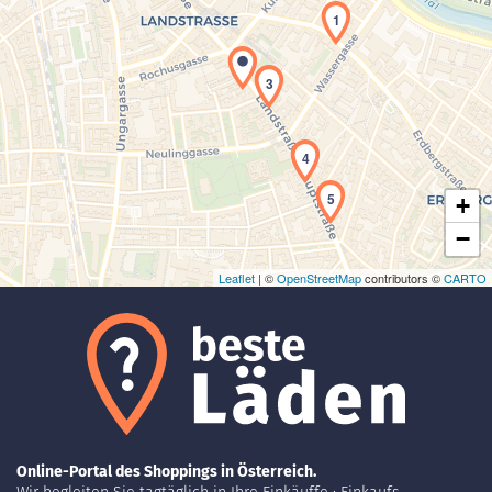
1
3
Laden der Karte...
4
5
+
−
Leaflet
| ©
OpenStreetMap
contributors ©
CARTO
Online-Portal des Shoppings in Österreich.