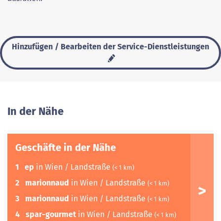
Hinzufügen / Bearbeiten der Service-Dienstleistungen
In der Nähe
Geschäfte in der Nähe
1
ep
in Wien / Landstraße
(< 1 km)
2
marionnaud
in Wien / Landstraße
(< 1 km)
3
marionnaud
in Wien / Landstraße
(< 1 km)
4
spar-gourmet
in Wien / Landstraße
(< 1 km)