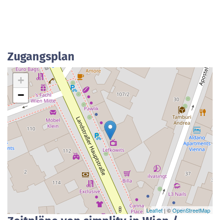
Zugangsplan
+
−
Leaflet
| ©
OpenStreetMap