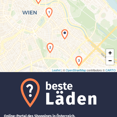
1
Laden der Karte...
2
+
−
3
Leaflet
| ©
OpenStreetMap
contributors ©
CARTO
Online-Portal des Shoppings in Österreich.