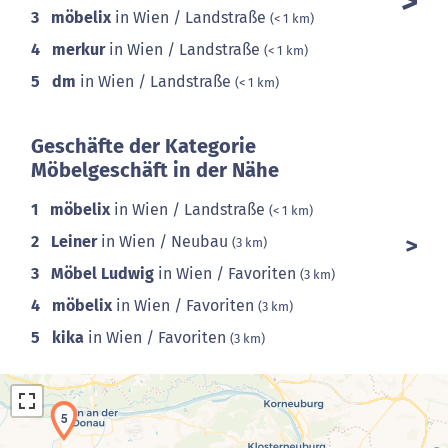
3
möbelix
in Wien / Landstraße
(< 1 km)
4
merkur
in Wien / Landstraße
(< 1 km)
5
dm
in Wien / Landstraße
(< 1 km)
Geschäfte der Kategorie
Möbelgeschäft in der Nähe
1
möbelix
in Wien / Landstraße
(< 1 km)
2
Leiner
in Wien / Neubau
(3 km)
3
Möbel Ludwig
in Wien / Favoriten
(3 km)
4
möbelix
in Wien / Favoriten
(3 km)
5
kika
in Wien / Favoriten
(3 km)
5