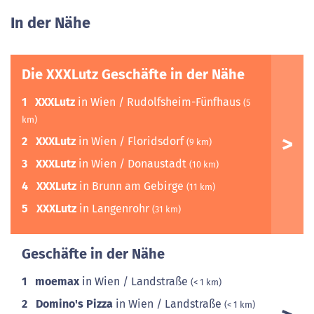
In der Nähe
Die XXXLutz Geschäfte in der Nähe
1
XXXLutz
in Wien / Rudolfsheim-Fünfhaus
(5
km)
2
XXXLutz
in Wien / Floridsdorf
(9 km)
3
XXXLutz
in Wien / Donaustadt
(10 km)
4
XXXLutz
in Brunn am Gebirge
(11 km)
5
XXXLutz
in Langenrohr
(31 km)
Geschäfte in der Nähe
1
moemax
in Wien / Landstraße
(< 1 km)
2
Domino's Pizza
in Wien / Landstraße
(< 1 km)