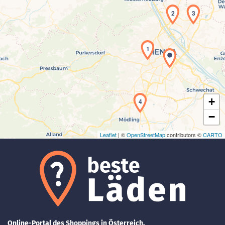
2
3
1
Laden der Karte...
+
4
−
Leaflet
| ©
OpenStreetMap
contributors ©
CARTO
Online-Portal des Shoppings in Österreich.