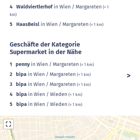
4
Waldviertlerhof
in Wien / Margareten
(< 1
km)
5
HaasBeisl
in Wien / Margareten
(< 1 km)
Geschäfte der Kategorie
Supermarket in der Nähe
1
penny
in Wien / Margareten
(< 1 km)
2
bipa
in Wien / Margareten
(< 1 km)
3
bipa
in Wien / Margareten
(< 1 km)
4
bipa
in Wien / Wieden
(< 1 km)
5
bipa
in Wien / Wieden
(< 1 km)