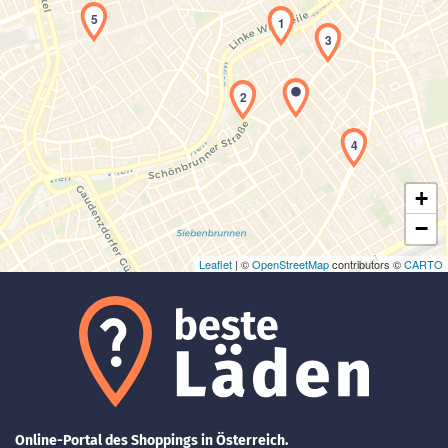
5
1
3
Laden der Karte...
2
4
+
−
Leaflet
| ©
OpenStreetMap
contributors ©
CARTO
Online-Portal des Shoppings in Österreich.