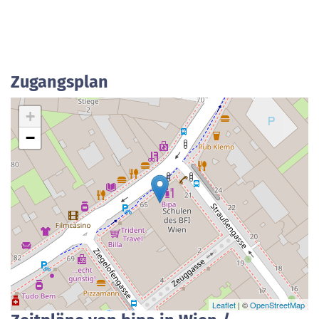
Zugangsplan
+
−
Leaflet
| ©
OpenStreetMap