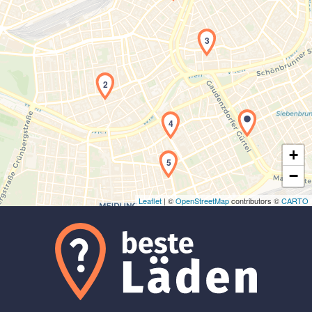
3
Laden der Karte...
2
4
+
5
−
Leaflet
| ©
OpenStreetMap
contributors ©
CARTO