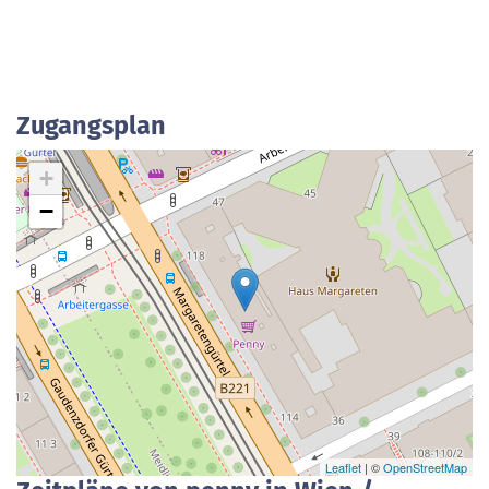
Zugangsplan
+
−
Leaflet
| ©
OpenStreetMap