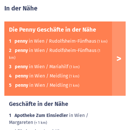
In der Nähe
Die Penny Geschäfte in der Nähe
1
penny
in Wien / Rudolfsheim-Fünfhaus
(1 km)
2
penny
in Wien / Rudolfsheim-Fünfhaus
(1
km)
3
penny
in Wien / Mariahilf
(1 km)
4
penny
in Wien / Meidling
(1 km)
5
penny
in Wien / Meidling
(1 km)
Geschäfte in der Nähe
1
Apotheke Zum Einsiedler
in Wien /
Margareten
(< 1 km)