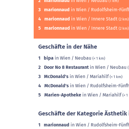
2
marionnaud
in Wien / Neubau
(1 km)
3
marionnaud
in Wien / Rudolfsheim-Fün
4
marionnaud
in Wien / Innere Stadt
(2 km)
5
marionnaud
in Wien / Innere Stadt
(2 km)
Geschäfte in der Nähe
1
bipa
in Wien / Neubau
(< 1 km)
2
Door No 8 Restaurant
in Wien / Neubau
3
McDonald's
in Wien / Mariahilf
(< 1 km)
4
McDonald's
in Wien / Rudolfsheim-Fünf
5
Marien-Apotheke
in Wien / Mariahilf
(< 1
Geschäfte der Kategorie Ästhetik 
1
marionnaud
in Wien / Rudolfsheim-Fün