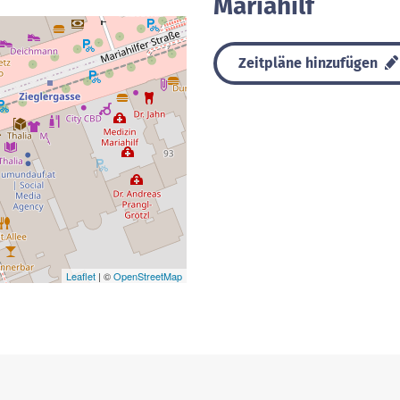
Mariahilf
Zeitpläne hinzufügen
Leaflet
| ©
OpenStreetMap