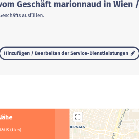
 vom Geschäft marionnaud in Wien /
Geschäfts ausfüllen.
Hinzufügen / Bearbeiten der Service-Dienstleistungen
 Nähe
fhaus
(1 km)