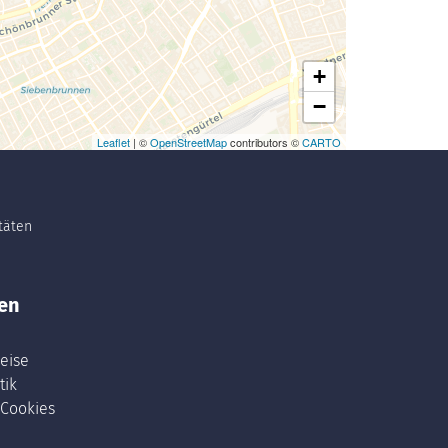
+
−
Leaflet
| ©
OpenStreetMap
contributors ©
CARTO
itäten
en
eise
tik
 Cookies