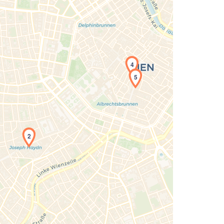
4
5
Laden der Karte...
2