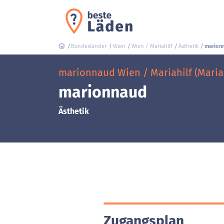
Bundesländer
Wien
Wien / Mariahilf
Ästhetik
marion
marionnaud Wien / Mariahilf (Mariah
marionnaud
Ästhetik
Zugangsplan