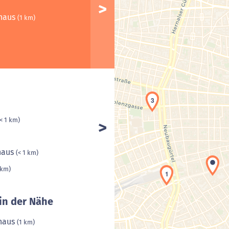
fhaus
(1 km)
3
(< 1 km)
haus
(< 1 km)
 km)
1
in der Nähe
fhaus
(1 km)