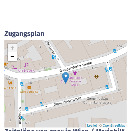
Zugangsplan
+
−
Leaflet
| ©
OpenStreetMap