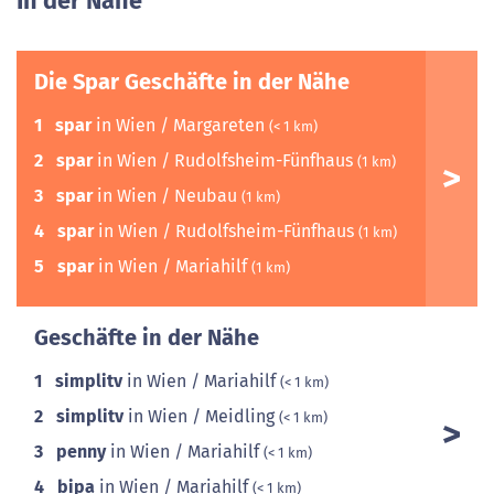
In der Nähe
Die Spar Geschäfte in der Nähe
1
spar
in Wien / Margareten
(< 1 km)
2
spar
in Wien / Rudolfsheim-Fünfhaus
(1 km)
3
spar
in Wien / Neubau
(1 km)
4
spar
in Wien / Rudolfsheim-Fünfhaus
(1 km)
5
spar
in Wien / Mariahilf
(1 km)
Geschäfte in der Nähe
1
simplitv
in Wien / Mariahilf
(< 1 km)
2
simplitv
in Wien / Meidling
(< 1 km)
3
penny
in Wien / Mariahilf
(< 1 km)
4
bipa
in Wien / Mariahilf
(< 1 km)