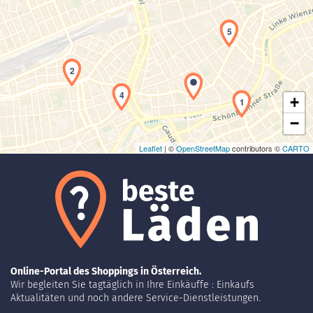
Laden der Karte...
5
2
4
+
1
−
Leaflet
| ©
OpenStreetMap
contributors ©
CARTO
Online-Portal des Shoppings in Österreich.
Wir begleiten Sie tagtäglich in Ihre Einkäuffe : Einkaufs
Aktualitäten und noch andere Service-Dienstleistungen.