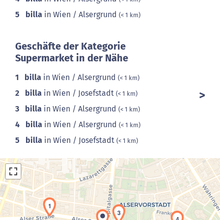
5
billa
in Wien / Alsergrund
(< 1 km)
Geschäfte der Kategorie
Supermarket in der Nähe
1
billa
in Wien / Alsergrund
(< 1 km)
2
billa
in Wien / Josefstadt
(< 1 km)
3
billa
in Wien / Alsergrund
(< 1 km)
4
billa
in Wien / Alsergrund
(< 1 km)
5
billa
in Wien / Josefstadt
(< 1 km)
1
3
4