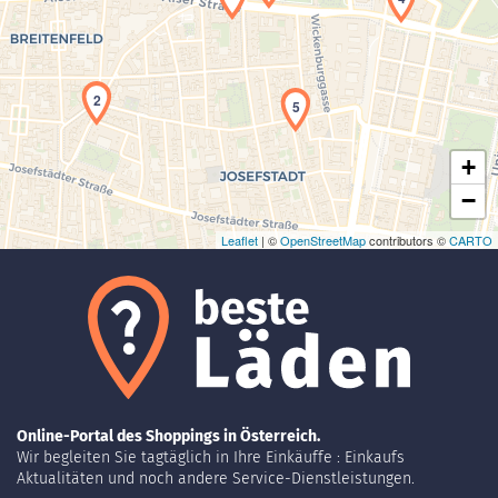
Laden der Karte...
2
5
+
−
Leaflet
| ©
OpenStreetMap
contributors ©
CARTO
Online-Portal des Shoppings in Österreich.
Wir begleiten Sie tagtäglich in Ihre Einkäuffe : Einkaufs
Aktualitäten und noch andere Service-Dienstleistungen.