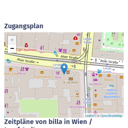
Zugangsplan
+
−
Leaflet
| ©
OpenStreetMap
Zeitpläne von billa in Wien /