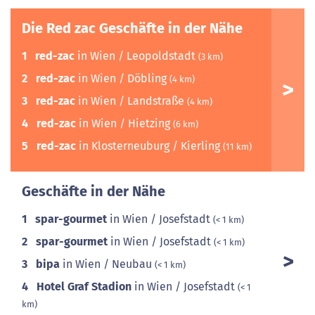
Die Red zac Geschäfte in der Nähe
1
red-zac
in Wien / Leopoldstadt
(3 km)
2
red-zac
in Wien / Döbling
(4 km)
3
red-zac
in Wien / Landstraße
(4 km)
4
red-zac
in Wien / Hietzing
(6 km)
5
red-zac
in Klosterneuburg / Kierling
(11 km)
Geschäfte in der Nähe
1
spar-gourmet
in Wien / Josefstadt
(< 1 km)
2
spar-gourmet
in Wien / Josefstadt
(< 1 km)
3
bipa
in Wien / Neubau
(< 1 km)
4
Hotel Graf Stadion
in Wien / Josefstadt
(< 1
km)