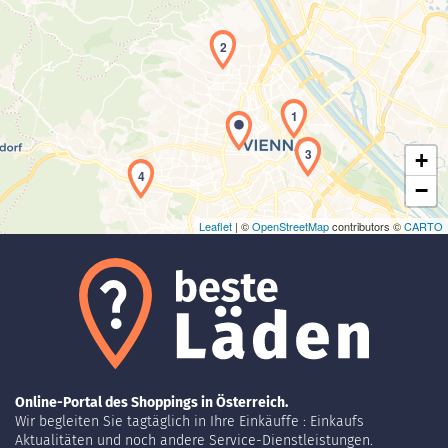
2
Laden der Karte...
1
3
+
4
−
Leaflet
| ©
OpenStreetMap
contributors ©
CARTO
Online-Portal des Shoppings in Österreich.
Wir begleiten Sie tagtäglich in Ihre Einkäuffe : Einkaufs
Aktualitäten und noch andere Service-Dienstleistungen.