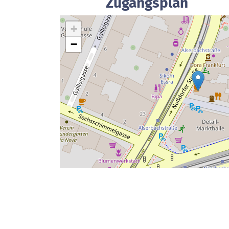
Zugangsplan
+
−