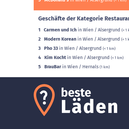
(< 1 km)
Geschäfte der Kategorie Restaura
1
Carmen und Ich
in Wien / Alsergrund
(< 1
2
Modern Korean
in Wien / Alsergrund
(< 1
3
Pho 33
in Wien / Alsergrund
(< 1 km)
4
Kim Kocht
in Wien / Alsergrund
(< 1 km)
5
BrauBar
in Wien / Hernals
(1 km)