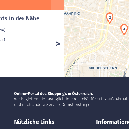
2
nts in der Nähe
4
 km)
 km)
Online-Portal des Shoppings in Österreich.
Wir begleiten Sie tagtäglich in Ihre Einkäuffe : Einkaufs Aktual
und noch andere Service-Dienstleistungen.
Nützliche Links
Information