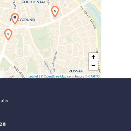
Laden der Karte...
5
3
+
−
Leaflet
| ©
OpenStreetMap
contributors ©
CARTO
itäten
en