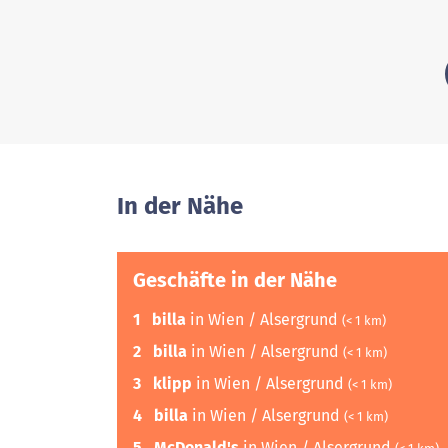
In der Nähe
Geschäfte in der Nähe
1
billa
in Wien / Alsergrund
(< 1 km)
2
billa
in Wien / Alsergrund
(< 1 km)
3
klipp
in Wien / Alsergrund
(< 1 km)
4
billa
in Wien / Alsergrund
(< 1 km)
5
McDonald's
in Wien / Alsergrund