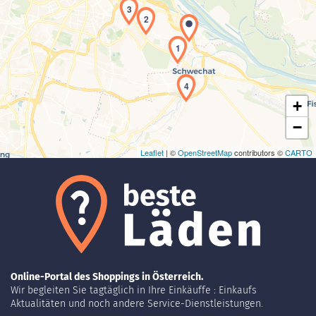
3
2
Laden der Karte...
1
4
+
−
Leaflet
| ©
OpenStreetMap
contributors ©
CARTO
Online-Portal des Shoppings in Österreich.
Wir begleiten Sie tagtäglich in Ihre Einkäuffe : Einkaufs
Aktualitäten und noch andere Service-Dienstleistungen.