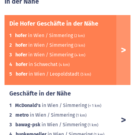
In der Nähe
Die Hofer Geschäfte in der Nähe
1
hofer
in Wien / Simmering
(2 km)
2
hofer
in Wien / Simmering
(3 km)
3
hofer
in Wien / Simmering
(4 km)
4
hofer
in Schwechat
(4 km)
5
hofer
in Wien / Leopoldstadt
(5 km)
Geschäfte in der Nähe
1
McDonald's
in Wien / Simmering
(< 1 km)
2
metro
in Wien / Simmering
(1 km)
3
bawag-psk
in Wien / Simmering
(1 km)
4
hunkemoeller
in Wien / Simmering
(1 km)