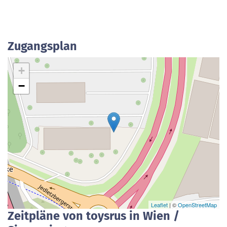
Zugangsplan
+
−
Leaflet
| ©
OpenStreetMap
Zeitpläne von toysrus in Wien /