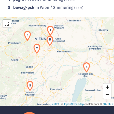
5
bawag-psk
in Wien / Simmering
(1 km)
1
3
2
Laden der Karte...
4
5
+
−
Leaflet
| ©
OpenStreetMap
contributors ©
CARTO