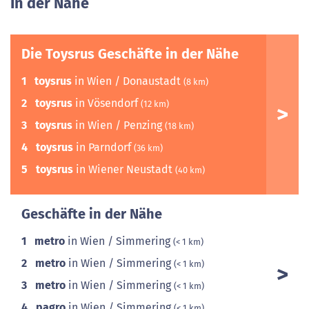
In der Nähe
Die Toysrus Geschäfte in der Nähe
1
toysrus
in Wien / Donaustadt
(8 km)
2
toysrus
in Vösendorf
(12 km)
3
toysrus
in Wien / Penzing
(18 km)
4
toysrus
in Parndorf
(36 km)
5
toysrus
in Wiener Neustadt
(40 km)
Geschäfte in der Nähe
1
metro
in Wien / Simmering
(< 1 km)
2
metro
in Wien / Simmering
(< 1 km)
3
metro
in Wien / Simmering
(< 1 km)
4
pagro
in Wien / Simmering
(< 1 km)