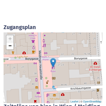
Zugangsplan
+
−
Leaflet
| ©
OpenStreetMap