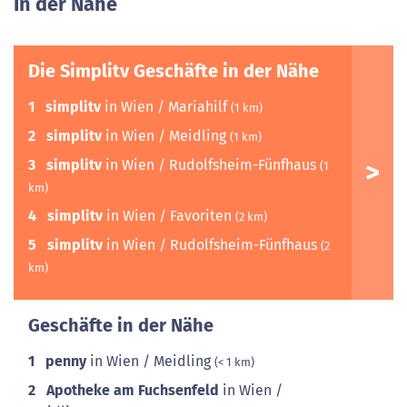
In der Nähe
Die Simplitv Geschäfte in der Nähe
1
simplitv
in Wien / Mariahilf
(1 km)
2
simplitv
in Wien / Meidling
(1 km)
3
simplitv
in Wien / Rudolfsheim-Fünfhaus
(1
km)
4
simplitv
in Wien / Favoriten
(2 km)
5
simplitv
in Wien / Rudolfsheim-Fünfhaus
(2
km)
Geschäfte in der Nähe
1
penny
in Wien / Meidling
(< 1 km)
2
Apotheke am Fuchsenfeld
in Wien /