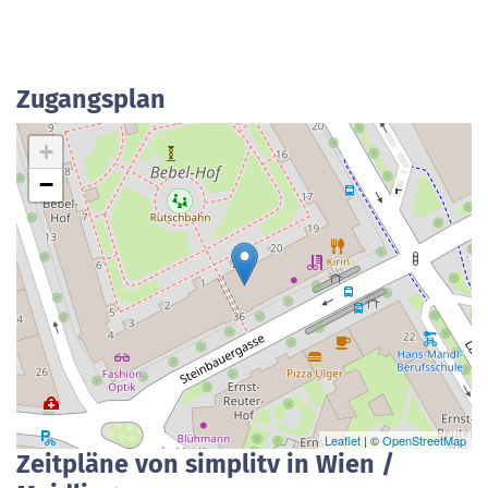
Zugangsplan
+
−
Leaflet
| ©
OpenStreetMap
Zeitpläne von simplitv in Wien /