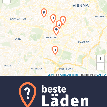
5
3
1
2
Laden der Karte...
4
+
−
Leaflet
| ©
OpenStreetMap
contributors ©
CARTO