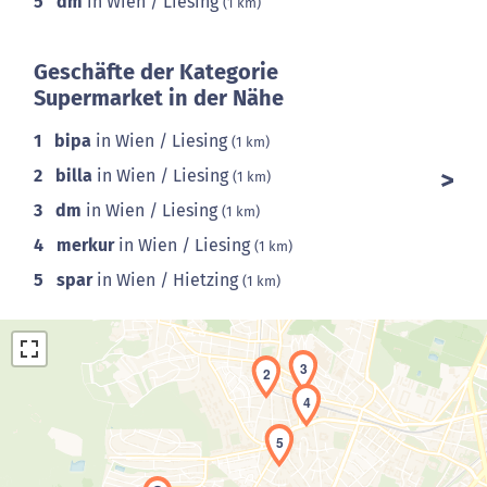
5
dm
in Wien / Liesing
(1 km)
Geschäfte der Kategorie
Supermarket in der Nähe
1
bipa
in Wien / Liesing
(1 km)
2
billa
in Wien / Liesing
(1 km)
3
dm
in Wien / Liesing
(1 km)
4
merkur
in Wien / Liesing
(1 km)
5
spar
in Wien / Hietzing
(1 km)
3
2
4
5