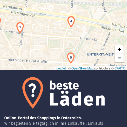
Laden der Karte...
4
1
+
−
5
Leaflet
| ©
OpenStreetMap
contributors ©
CARTO
Online-Portal des Shoppings in Österreich.
Wir begleiten Sie tagtäglich in Ihre Einkäuffe : Einkaufs