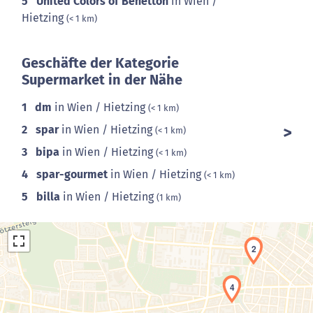
5
United Colors of Benetton
in Wien /
Hietzing
(< 1 km)
Geschäfte der Kategorie
Supermarket in der Nähe
1
dm
in Wien / Hietzing
(< 1 km)
2
spar
in Wien / Hietzing
(< 1 km)
3
bipa
in Wien / Hietzing
(< 1 km)
4
spar-gourmet
in Wien / Hietzing
(< 1 km)
5
billa
in Wien / Hietzing
(1 km)
2
4