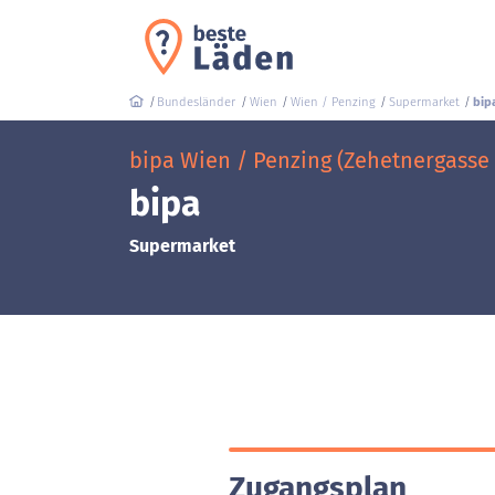
Bundesländer
Wien
Wien / Penzing
Supermarket
bip
bipa Wien / Penzing (Zehetnergasse 
bipa
Supermarket
Zugangsplan