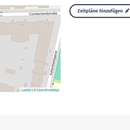
Zeitpläne hinzufügen
Leaflet
| ©
OpenStreetMap