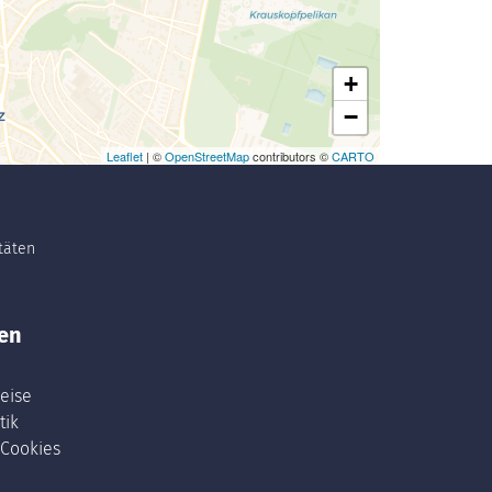
+
−
Leaflet
| ©
OpenStreetMap
contributors ©
CARTO
itäten
en
eise
tik
 Cookies