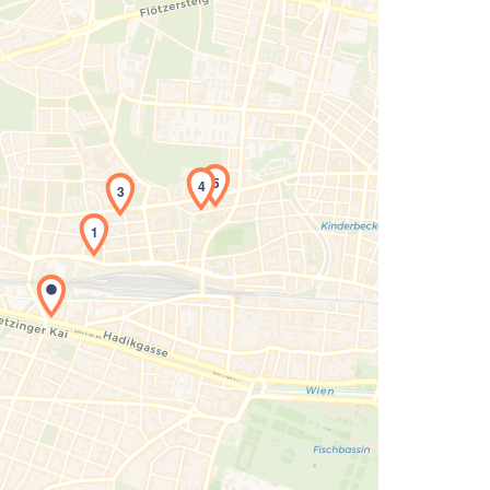
5
4
3
1
Laden der Karte...