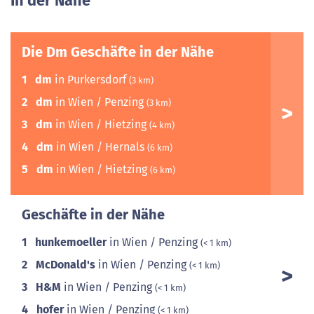
In der Nähe
Die Dm Geschäfte in der Nähe
1
dm
in Purkersdorf
(3 km)
2
dm
in Wien / Penzing
(3 km)
3
dm
in Wien / Hietzing
(4 km)
4
dm
in Wien / Hernals
(6 km)
5
dm
in Wien / Hietzing
(6 km)
Geschäfte in der Nähe
1
hunkemoeller
in Wien / Penzing
(< 1 km)
2
McDonald's
in Wien / Penzing
(< 1 km)
3
H&M
in Wien / Penzing
(< 1 km)
4
hofer
in Wien / Penzing
(< 1 km)