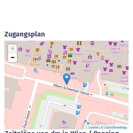
Zugangsplan
+
−
Leaflet
| ©
OpenStreetMap