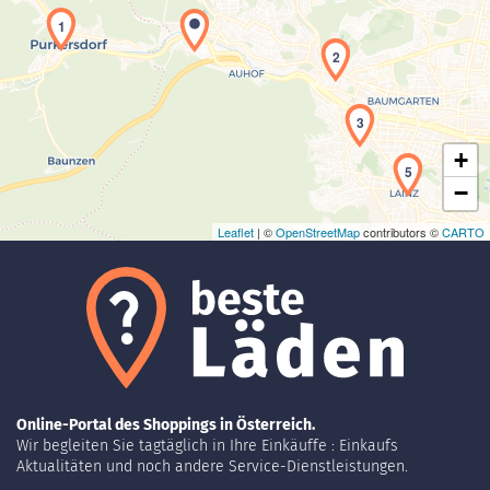
1
Laden der Karte...
2
3
+
5
−
Leaflet
| ©
OpenStreetMap
contributors ©
CARTO
Online-Portal des Shoppings in Österreich.
Wir begleiten Sie tagtäglich in Ihre Einkäuffe : Einkaufs
Aktualitäten und noch andere Service-Dienstleistungen.