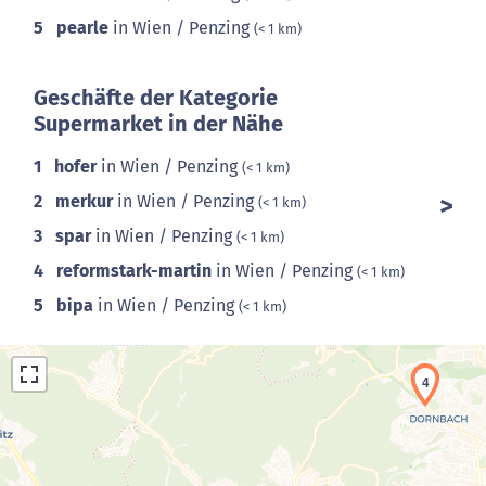
5
pearle
in Wien / Penzing
(< 1 km)
Geschäfte der Kategorie
Supermarket in der Nähe
1
hofer
in Wien / Penzing
(< 1 km)
2
merkur
in Wien / Penzing
(< 1 km)
3
spar
in Wien / Penzing
(< 1 km)
4
reformstark-martin
in Wien / Penzing
(< 1 km)
5
bipa
in Wien / Penzing
(< 1 km)
4