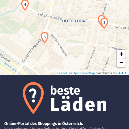
4
1
3
Laden der Karte...
2
5
+
−
Leaflet
| ©
OpenStreetMap
contributors ©
CARTO
Online-Portal des Shoppings in Österreich.