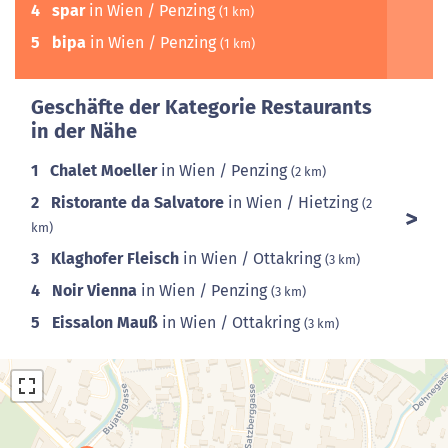
4
spar
in Wien / Penzing
(1 km)
5
bipa
in Wien / Penzing
(1 km)
Geschäfte der Kategorie Restaurants
in der Nähe
1
Chalet Moeller
in Wien / Penzing
(2 km)
2
Ristorante da Salvatore
in Wien / Hietzing
(2
km)
3
Klaghofer Fleisch
in Wien / Ottakring
(3 km)
4
Noir Vienna
in Wien / Penzing
(3 km)
5
Eissalon Mauß
in Wien / Ottakring
(3 km)