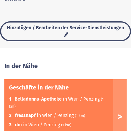
Hinzufügen / Bearbeiten der Service-Dienstleistungen
In der Nähe
Geschäfte in der Nähe
1
Belladonna-Apotheke
in Wien / Penzing
(1
km)
2
fressnapf
in Wien / Penzing
(1 km)
3
dm
in Wien / Penzing
(1 km)