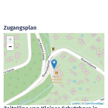
Zugangsplan
+
−
Leaflet
| ©
OpenStreetMap