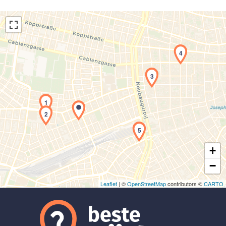
4
3
Laden der Karte...
1
2
5
+
−
Leaflet
| ©
OpenStreetMap
contributors ©
CARTO