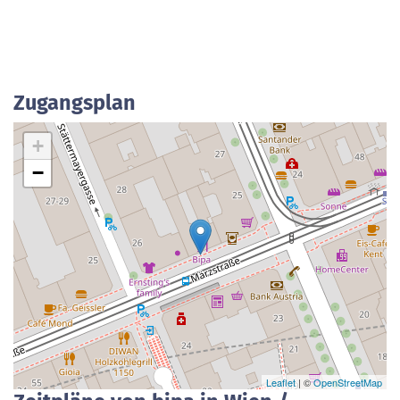
Zugangsplan
+
−
Leaflet
| ©
OpenStreetMap