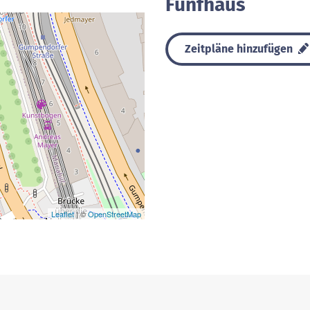
Fünfhaus
Zeitpläne hinzufügen
Leaflet
| ©
OpenStreetMap