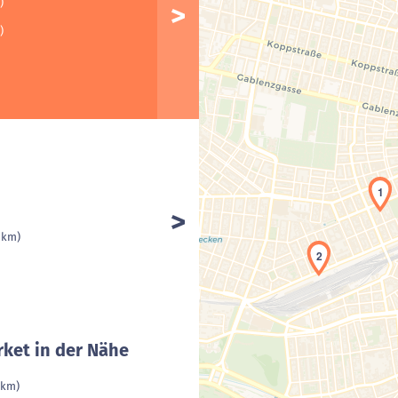
)
)
1
1 km)
2
ket in der Nähe
 km)