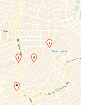
4
3
5
Laden der Karte...