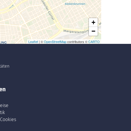
+
−
Leaflet
| ©
OpenStreetMap
contributors ©
CARTO
itäten
en
eise
tik
 Cookies