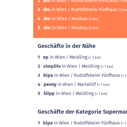
2
dm
in Wien / Rudolfsheim-Fünfhaus
(1 km
3
dm
in Wien / Rudolfsheim-Fünfhaus
(1 km
4
dm
in Wien / Neubau
(1 km)
5
dm
in Wien / Neubau
(1 km)
Geschäfte in der Nähe
1
ep
in Wien / Meidling
(< 1 km)
2
simplitv
in Wien / Meidling
(< 1 km)
3
bipa
in Wien / Rudolfsheim-Fünfhaus
(< 
4
penny
in Wien / Mariahilf
(< 1 km)
5
klipp
in Wien / Meidling
(< 1 km)
Geschäfte der Kategorie Supermar
1
bipa
in Wien / Rudolfsheim-Fünfhaus
(< 1