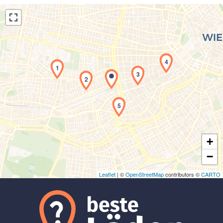
4
1
3
2
Laden der Karte...
5
+
−
Leaflet
| ©
OpenStreetMap
contributors ©
CARTO