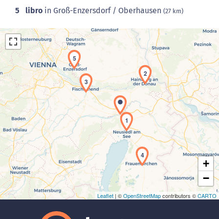
5
libro
in Groß-Enzersdorf / Oberhausen
(27 km)
5
2
3
Laden der Karte...
1
4
+
−
Leaflet
| ©
OpenStreetMap
contributors ©
CARTO