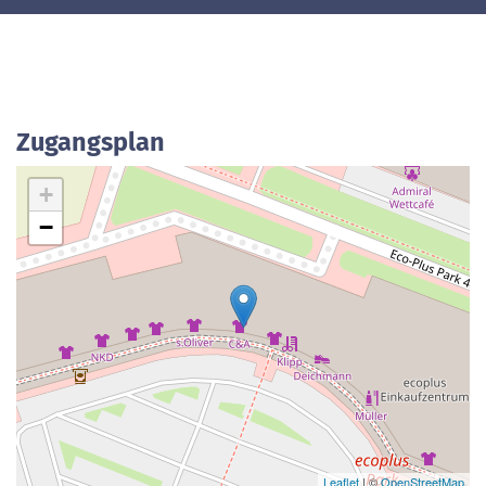
Zugangsplan
+
−
Leaflet
| ©
OpenStreetMap