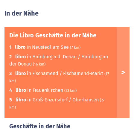
In der Nähe
Die Libro Geschäfte in der Nähe
1
libro
in Neusiedl am See
(7 km)
2
libro
in Hainburg a.d. Donau / Hainburg an
der Donau
(16 km)
3
libro
in Fischamend / Fischamend-Markt
(17
km)
4
libro
in Frauenkirchen
(23 km)
5
libro
in Groß-Enzersdorf / Oberhausen
(27
km)
Geschäfte in der Nähe