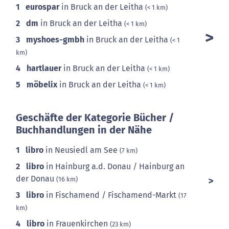
1
eurospar
in Bruck an der Leitha
(< 1 km)
2
dm
in Bruck an der Leitha
(< 1 km)
3
myshoes-gmbh
in Bruck an der Leitha
(< 1
km)
4
hartlauer
in Bruck an der Leitha
(< 1 km)
5
möbelix
in Bruck an der Leitha
(< 1 km)
Geschäfte der Kategorie Bücher /
Buchhandlungen in der Nähe
1
libro
in Neusiedl am See
(7 km)
2
libro
in Hainburg a.d. Donau / Hainburg an
der Donau
(16 km)
3
libro
in Fischamend / Fischamend-Markt
(17
km)
4
libro
in Frauenkirchen
(23 km)