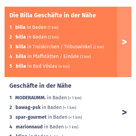
Die Billa Geschäfte in der Nähe
1
billa
in Baden
(1 km)
2
billa
in Baden
(2 km)
3
billa
in Traiskirchen / Tribuswinkel
(2 km)
4
billa
in Pfaffstätten / Einöde
(3 km)
5
billa
in Bad Vöslau
(4 km)
Geschäfte in der Nähe
1
MODERAUMM.
in Baden
(< 1 km)
2
bawag-psk
in Baden
(< 1 km)
3
spar-gourmet
in Baden
(< 1 km)
4
marionnaud
in Baden
(< 1 km)