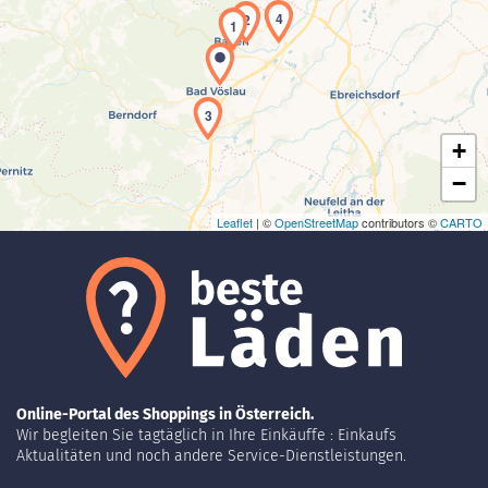
4
2
1
Laden der Karte...
3
+
−
Leaflet
| ©
OpenStreetMap
contributors ©
CARTO
Online-Portal des Shoppings in Österreich.
Wir begleiten Sie tagtäglich in Ihre Einkäuffe : Einkaufs
Aktualitäten und noch andere Service-Dienstleistungen.