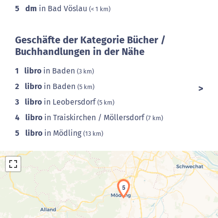
5
dm
in Bad Vöslau
(< 1 km)
Geschäfte der Kategorie Bücher /
Buchhandlungen in der Nähe
1
libro
in Baden
(3 km)
2
libro
in Baden
(5 km)
3
libro
in Leobersdorf
(5 km)
4
libro
in Traiskirchen / Möllersdorf
(7 km)
5
libro
in Mödling
(13 km)
5