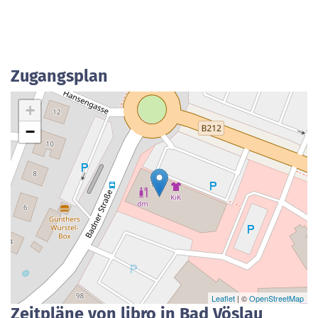
Zugangsplan
+
−
Leaflet
| ©
OpenStreetMap
Zeitpläne von libro in Bad Vöslau