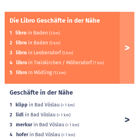
Die Libro Geschäfte in der Nähe
1
libro
in Baden
(3 km)
2
libro
in Baden
(5 km)
3
libro
in Leobersdorf
(5 km)
4
libro
in Traiskirchen / Möllersdorf
(7 km)
5
libro
in Mödling
(13 km)
Geschäfte in der Nähe
1
klipp
in Bad Vöslau
(< 1 km)
2
lidl
in Bad Vöslau
(< 1 km)
3
merkur
in Bad Vöslau
(< 1 km)
4
hofer
in Bad Vöslau
(< 1 km)