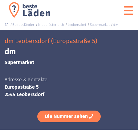
Bundesländer
Niederösterreich
Leobersdorf
Supermarket
dm
dm Leobersdorf (Europastraße 5)
dm
Supermarket
Adresse & Kontakte
Europastraße 5
2544 Leobersdorf
Die Nummer sehen