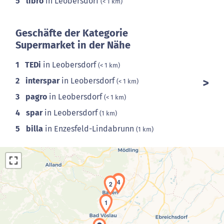
5
libro
in Leobersdorf
(< 1 km)
Geschäfte der Kategorie
Supermarket in der Nähe
1
TEDi
in Leobersdorf
(< 1 km)
2
interspar
in Leobersdorf
(< 1 km)
3
pagro
in Leobersdorf
(< 1 km)
4
spar
in Leobersdorf
(1 km)
5
billa
in Enzesfeld-Lindabrunn
(1 km)
3
4
2
1