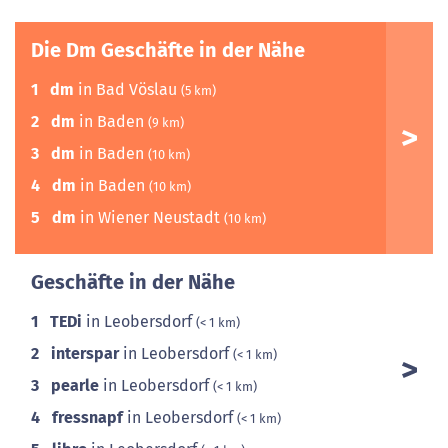
Die Dm Geschäfte in der Nähe
1
dm
in Bad Vöslau
(5 km)
2
dm
in Baden
(9 km)
3
dm
in Baden
(10 km)
4
dm
in Baden
(10 km)
5
dm
in Wiener Neustadt
(10 km)
Geschäfte in der Nähe
1
TEDi
in Leobersdorf
(< 1 km)
2
interspar
in Leobersdorf
(< 1 km)
3
pearle
in Leobersdorf
(< 1 km)
4
fressnapf
in Leobersdorf
(< 1 km)