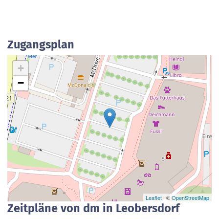
Zugangsplan
+
−
Leaflet
| ©
OpenStreetMap
Zeitpläne von dm in Leobersdorf