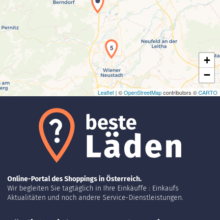
Laden der Karte...
5
+
−
Leaflet
| ©
OpenStreetMap
contributors ©
CARTO
Online-Portal des Shoppings in Österreich.
Wir begleiten Sie tagtäglich in Ihre Einkäuffe : Einkaufs
Aktualitäten und noch andere Service-Dienstleistungen.