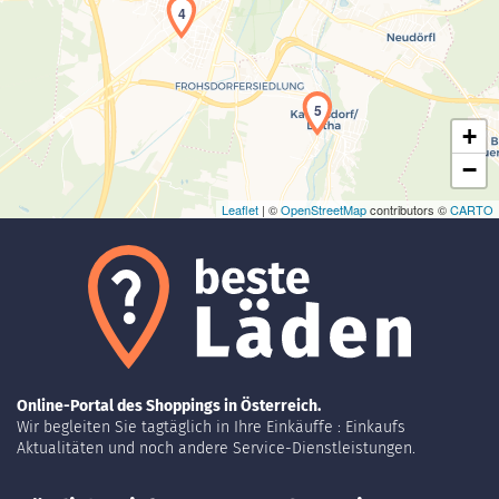
4
Laden der Karte...
5
+
−
Leaflet
| ©
OpenStreetMap
contributors ©
CARTO
Online-Portal des Shoppings in Österreich.
Wir begleiten Sie tagtäglich in Ihre Einkäuffe : Einkaufs
Aktualitäten und noch andere Service-Dienstleistungen.