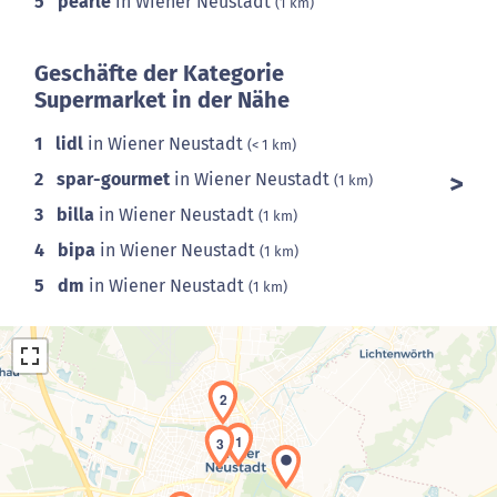
5
pearle
in Wiener Neustadt
(1 km)
Geschäfte der Kategorie
Supermarket in der Nähe
1
lidl
in Wiener Neustadt
(< 1 km)
2
spar-gourmet
in Wiener Neustadt
(1 km)
3
billa
in Wiener Neustadt
(1 km)
4
bipa
in Wiener Neustadt
(1 km)
5
dm
in Wiener Neustadt
(1 km)
2
1
3