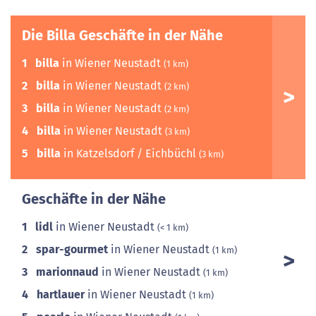
Die Billa Geschäfte in der Nähe
1
billa
in Wiener Neustadt
(1 km)
2
billa
in Wiener Neustadt
(2 km)
3
billa
in Wiener Neustadt
(2 km)
4
billa
in Wiener Neustadt
(3 km)
5
billa
in Katzelsdorf / Eichbüchl
(3 km)
Geschäfte in der Nähe
1
lidl
in Wiener Neustadt
(< 1 km)
2
spar-gourmet
in Wiener Neustadt
(1 km)
3
marionnaud
in Wiener Neustadt
(1 km)
4
hartlauer
in Wiener Neustadt
(1 km)