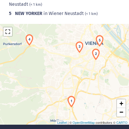
Neustadt
(< 1 km)
5
NEW YORKER
in Wiener Neustadt
(< 1 km)
4
5
3
2
Laden der Karte...
1
+
−
Leaflet
| ©
OpenStreetMap
contributors ©
CARTO