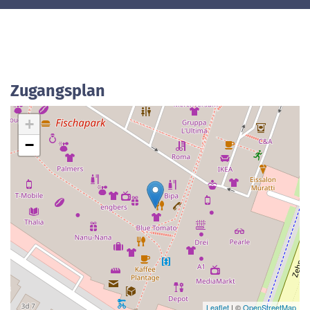
Zugangsplan
+
−
Leaflet
| ©
OpenStreetMap