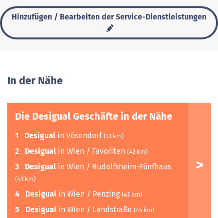
Hinzufügen / Bearbeiten der Service-Dienstleistungen
In der Nähe
Die Desigual Geschäfte in der Nähe
1
Desigual
in Vösendorf
(33 km)
2
Desigual
in Wien / Favoriten
(42 km)
3
Desigual
in Wien / Rudolfsheim-Fünfhaus
(43 km)
4
Desigual
in Wien / Penzing
(43 km)
5
Desigual
in Wien / Landstraße
(45 km)