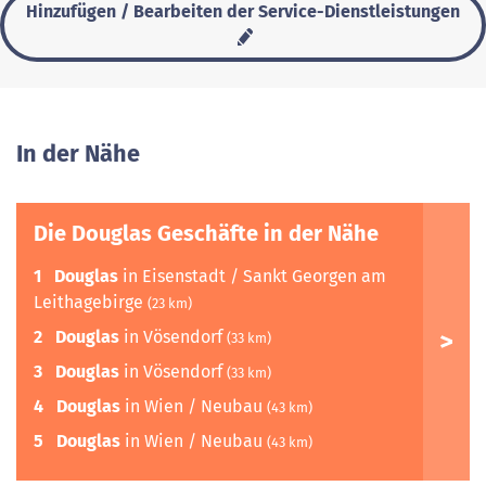
Hinzufügen / Bearbeiten der Service-Dienstleistungen
In der Nähe
Die Douglas Geschäfte in der Nähe
1
Douglas
in Eisenstadt / Sankt Georgen am
Leithagebirge
(23 km)
2
Douglas
in Vösendorf
(33 km)
3
Douglas
in Vösendorf
(33 km)
4
Douglas
in Wien / Neubau
(43 km)
5
Douglas
in Wien / Neubau
(43 km)