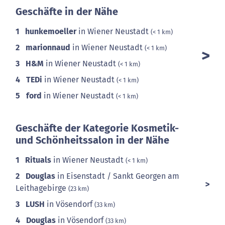
Geschäfte in der Nähe
1
hunkemoeller
in Wiener Neustadt
(< 1 km)
2
marionnaud
in Wiener Neustadt
(< 1 km)
3
H&M
in Wiener Neustadt
(< 1 km)
4
TEDi
in Wiener Neustadt
(< 1 km)
5
ford
in Wiener Neustadt
(< 1 km)
Geschäfte der Kategorie Kosmetik-
und Schönheitssalon in der Nähe
1
Rituals
in Wiener Neustadt
(< 1 km)
2
Douglas
in Eisenstadt / Sankt Georgen am
Leithagebirge
(23 km)
3
LUSH
in Vösendorf
(33 km)
4
Douglas
in Vösendorf
(33 km)