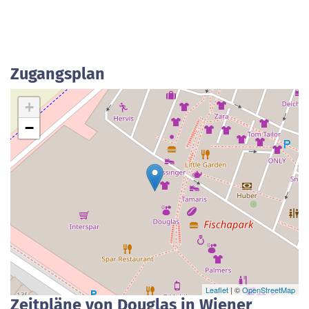
Zugangsplan
+
−
Leaflet
| ©
OpenStreetMap
Zeitpläne von Douglas in Wiener