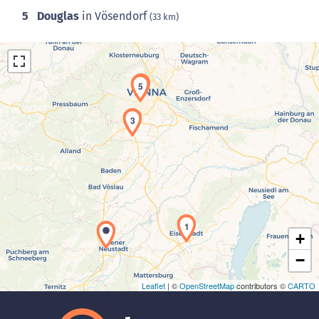
5
Douglas
in Vösendorf
(33 km)
4
5
2
3
Laden der Karte...
1
+
−
Leaflet
| ©
OpenStreetMap
contributors ©
CARTO