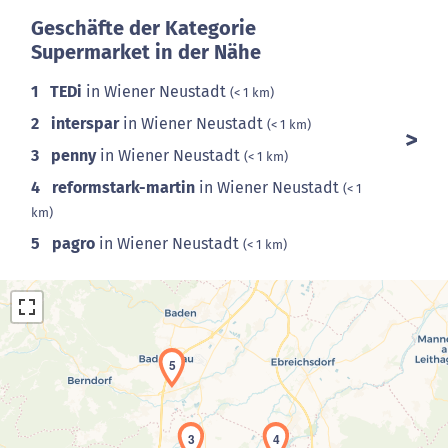
Geschäfte der Kategorie
Supermarket in der Nähe
1
TEDi
in Wiener Neustadt
(< 1 km)
2
interspar
in Wiener Neustadt
(< 1 km)
3
penny
in Wiener Neustadt
(< 1 km)
4
reformstark-martin
in Wiener Neustadt
(< 1
km)
5
pagro
in Wiener Neustadt
(< 1 km)
5
3
4