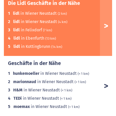
Die Lidl Geschäfte in der Nähe
1
lidl
in Wiener Neustadt
(2 km)
2
lidl
in Wiener Neustadt
(4 km)
3
lidl
in Felixdorf
(7 km)
4
lidl
in Ebenfurth
(13 km)
5
lidl
in Kottingbrunn
(14 km)
Geschäfte in der Nähe
1
hunkemoeller
in Wiener Neustadt
(< 1 km)
2
marionnaud
in Wiener Neustadt
(< 1 km)
3
H&M
in Wiener Neustadt
(< 1 km)
4
TEDi
in Wiener Neustadt
(< 1 km)
5
moemax
in Wiener Neustadt
(< 1 km)