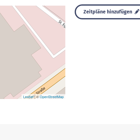
Zeitpläne hinzufügen
Leaflet
| ©
OpenStreetMap