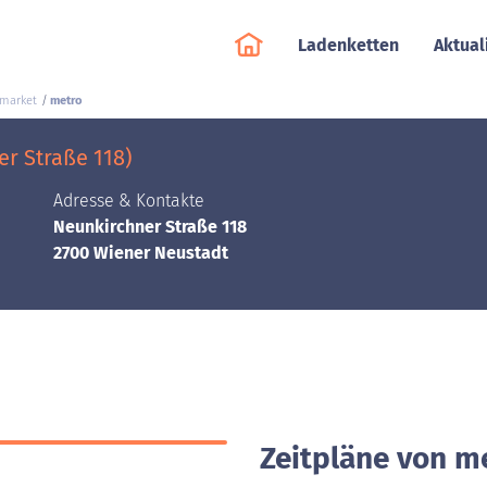
Ladenketten
Aktual
market
metro
r Straße 118)
Adresse & Kontakte
Neunkirchner Straße 118
2700 Wiener Neustadt
Zeitpläne von m