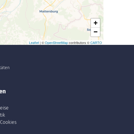
+
−
Leaflet
| ©
OpenStreetMap
contributors ©
CARTO
itäten
en
eise
tik
 Cookies