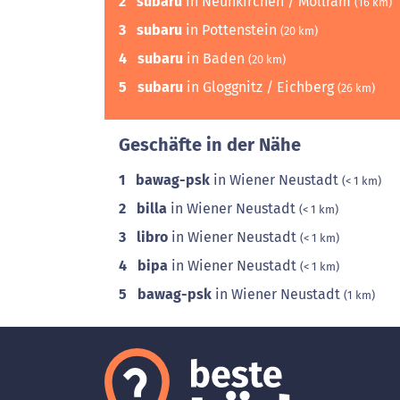
2
subaru
in Neunkirchen / Mollram
(16 km)
3
subaru
in Pottenstein
(20 km)
4
subaru
in Baden
(20 km)
5
subaru
in Gloggnitz / Eichberg
(26 km)
Geschäfte in der Nähe
1
bawag-psk
in Wiener Neustadt
(< 1 km)
2
billa
in Wiener Neustadt
(< 1 km)
3
libro
in Wiener Neustadt
(< 1 km)
4
bipa
in Wiener Neustadt
(< 1 km)
5
bawag-psk
in Wiener Neustadt
(1 km)