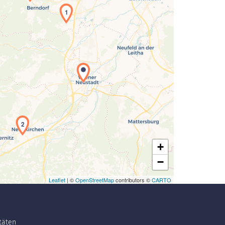
1
Laden der Karte...
2
+
−
Leaflet
| ©
OpenStreetMap
contributors ©
CARTO
itäten