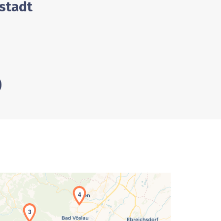
stadt
4
3