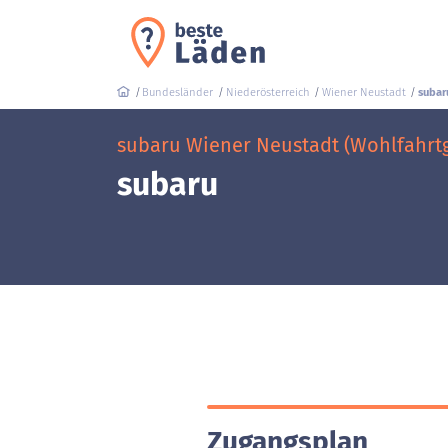
Bundesländer
Niederösterreich
Wiener Neustadt
subar
subaru Wiener Neustadt (Wohlfahrtg
subaru
Zugangsplan