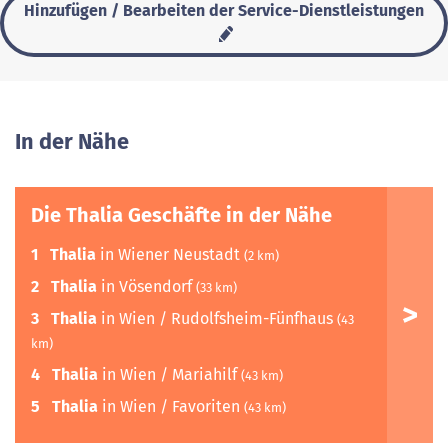
Hinzufügen / Bearbeiten der Service-Dienstleistungen
In der Nähe
Die Thalia Geschäfte in der Nähe
1
Thalia
in Wiener Neustadt
(2 km)
2
Thalia
in Vösendorf
(33 km)
3
Thalia
in Wien / Rudolfsheim-Fünfhaus
(43
km)
4
Thalia
in Wien / Mariahilf
(43 km)
5
Thalia
in Wien / Favoriten
(43 km)