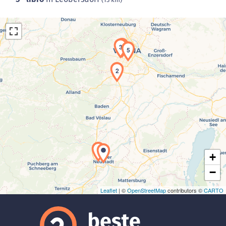
4
3
5
2
Laden der Karte...
1
+
−
Leaflet
| ©
OpenStreetMap
contributors ©
CARTO