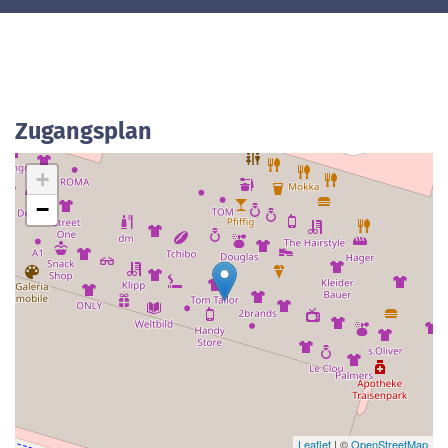
Zugangsplan
+
−
Leaflet
| ©
OpenStreetMap