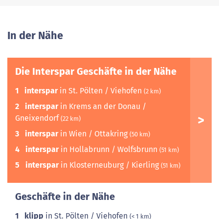
In der Nähe
Die Interspar Geschäfte in der Nähe
1
interspar
in St. Pölten / Viehofen
(2 km)
2
interspar
in Krems an der Donau /
Gneixendorf
(22 km)
3
interspar
in Wien / Ottakring
(50 km)
4
interspar
in Hollabrunn / Wolfsbrunn
(51 km)
5
interspar
in Klosterneuburg / Kierling
(51 km)
Geschäfte in der Nähe
1
klipp
in St. Pölten / Viehofen
(< 1 km)