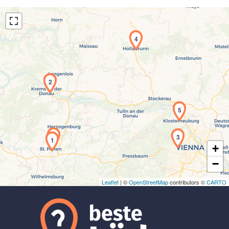
4
2
Laden der Karte...
5
3
1
+
−
Leaflet
| ©
OpenStreetMap
contributors ©
CARTO