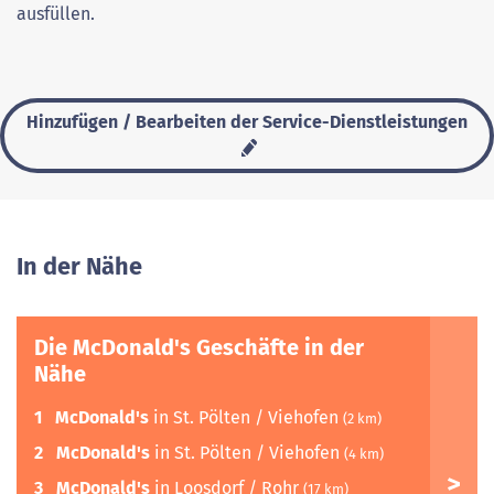
ausfüllen.
Hinzufügen / Bearbeiten der Service-Dienstleistungen
In der Nähe
Die McDonald's Geschäfte in der
Nähe
1
McDonald's
in St. Pölten / Viehofen
(2 km)
2
McDonald's
in St. Pölten / Viehofen
(4 km)
3
McDonald's
in Loosdorf / Rohr
(17 km)