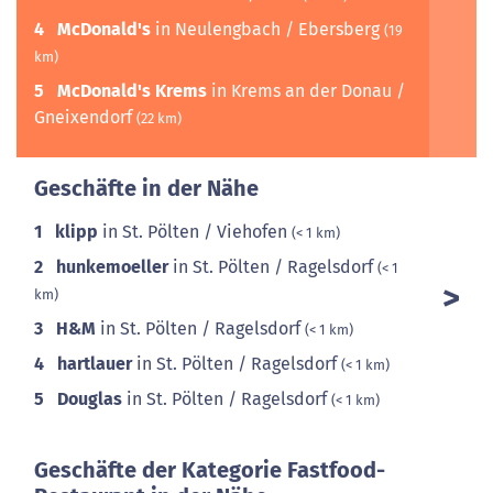
4
McDonald's
in Neulengbach / Ebersberg
(19
km)
5
McDonald's Krems
in Krems an der Donau /
Gneixendorf
(22 km)
Geschäfte in der Nähe
1
klipp
in St. Pölten / Viehofen
(< 1 km)
2
hunkemoeller
in St. Pölten / Ragelsdorf
(< 1
km)
3
H&M
in St. Pölten / Ragelsdorf
(< 1 km)
4
hartlauer
in St. Pölten / Ragelsdorf
(< 1 km)
5
Douglas
in St. Pölten / Ragelsdorf
(< 1 km)
Geschäfte der Kategorie Fastfood-