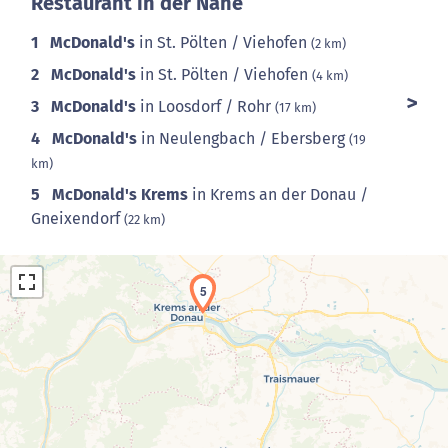
Restaurant in der Nähe
1
McDonald's
in St. Pölten / Viehofen
(2 km)
2
McDonald's
in St. Pölten / Viehofen
(4 km)
3
McDonald's
in Loosdorf / Rohr
(17 km)
4
McDonald's
in Neulengbach / Ebersberg
(19
km)
5
McDonald's Krems
in Krems an der Donau /
Gneixendorf
(22 km)
5
Laden der Karte...