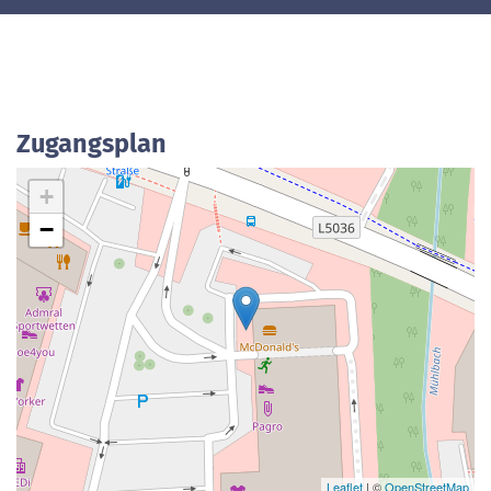
Zugangsplan
+
−
Leaflet
| ©
OpenStreetMap