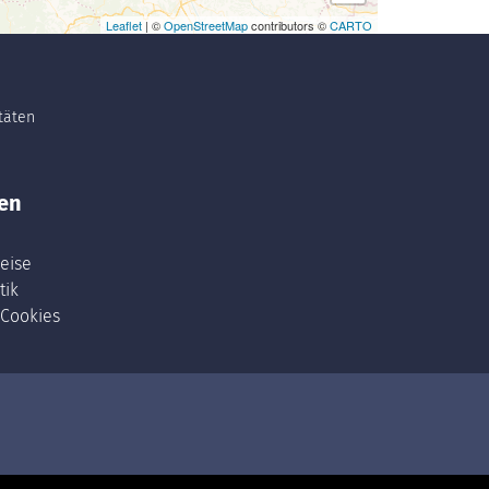
Leaflet
| ©
OpenStreetMap
contributors ©
CARTO
itäten
en
eise
tik
 Cookies