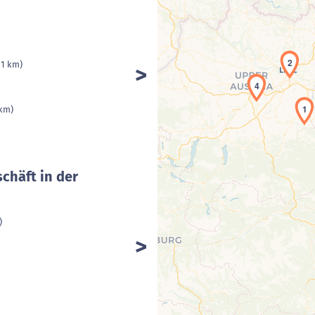
2
 1 km)
4
1
 km)
chäft in der
)