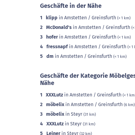
Geschäfte in der Nähe
1
klipp
in Amstetten / Greinsfurth
(< 1 km)
2
McDonald's
in Amstetten / Greinsfurth
(<
3
hofer
in Amstetten / Greinsfurth
(< 1 km)
4
fressnapf
in Amstetten / Greinsfurth
(< 1
5
dm
in Amstetten / Greinsfurth
(< 1 km)
Geschäfte der Kategorie Möbelges
Nähe
1
XXXLutz
in Amstetten / Greinsfurth
(< 1 km
2
möbelix
in Amstetten / Greinsfurth
(6 km)
3
möbelix
in Steyr
(31 km)
4
XXXLutz
in Steyr
(31 km)
5
Leiner
in Steyr
(32 km)