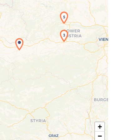
5
3
Laden der Karte...
+
−