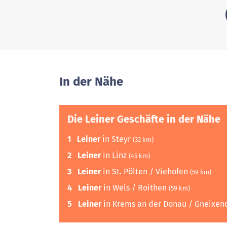
In der Nähe
Die Leiner Geschäfte in der Nähe
1
Leiner
in Steyr
(32 km)
2
Leiner
in Linz
(45 km)
3
Leiner
in St. Pölten / Viehofen
(59 km)
4
Leiner
in Wels / Roithen
(59 km)
5
Leiner
in Krems an der Donau / Gneixen