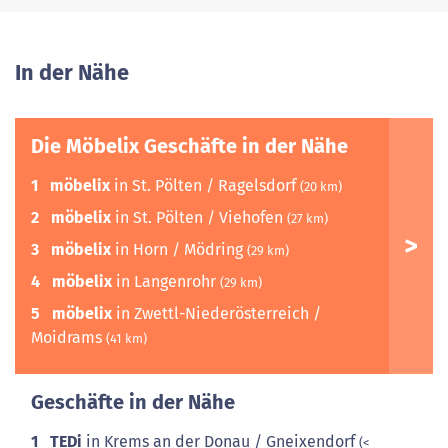
In der Nähe
Die Möbelix Geschäfte in der Nähe
1
möbelix
in St. Pölten / Ragelsdorf
(20 km)
2
möbelix
in St. Pölten / Viehofen
(27 km)
3
möbelix
in Horn / Mödring
(29 km)
4
möbelix
in Langenrohr
(29 km)
5
möbelix
in Zwettl-Niederösterreich /
Moidrams
(41 km)
Geschäfte in der Nähe
1
TEDi
in Krems an der Donau / Gneixendorf
(<