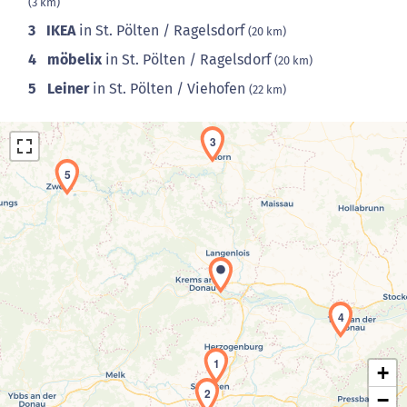
(3 km)
3
IKEA
in St. Pölten / Ragelsdorf
(20 km)
4
möbelix
in St. Pölten / Ragelsdorf
(20 km)
5
Leiner
in St. Pölten / Viehofen
(22 km)
3
5
Laden der Karte...
4
1
+
2
−