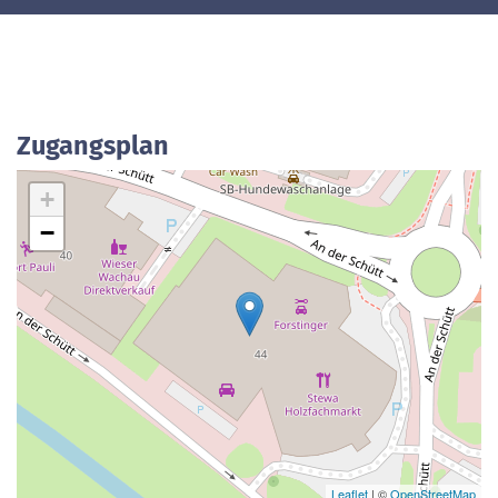
Zugangsplan
+
−
Leaflet
| ©
OpenStreetMap