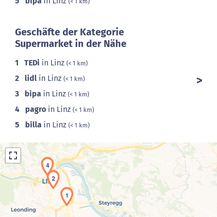
5
bipa
in Linz
(< 1 km)
Geschäfte der Kategorie
Supermarket in der Nähe
1
TEDi
in Linz
(< 1 km)
2
lidl
in Linz
(< 1 km)
3
bipa
in Linz
(< 1 km)
4
pagro
in Linz
(< 1 km)
5
billa
in Linz
(< 1 km)
4
2
1