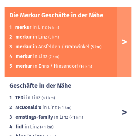
Die Merkur Geschäfte in der Nähe
1
merkur
in Linz
(4 km)
2
merkur
in Linz
(5 km)
3
merkur
in Ansfelden / Grabwinkel
(5 km)
4
merkur
in Linz
(7 km)
5
merkur
in Enns / Hiesendorf
(14 km)
Geschäfte in der Nähe
1
TEDi
in Linz
(< 1 km)
2
McDonald's
in Linz
(< 1 km)
3
ernstings-family
in Linz
(< 1 km)
4
lidl
in Linz
(< 1 km)