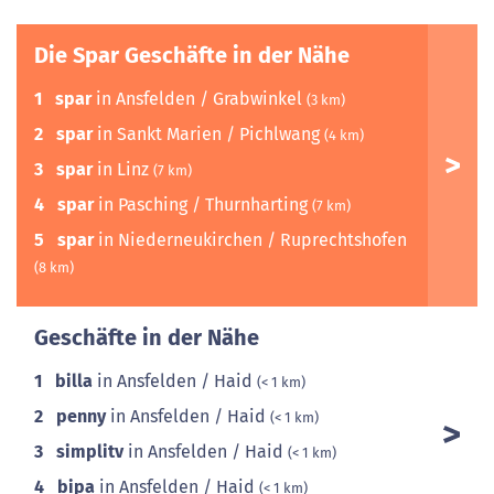
Die Spar Geschäfte in der Nähe
1
spar
in Ansfelden / Grabwinkel
(3 km)
2
spar
in Sankt Marien / Pichlwang
(4 km)
3
spar
in Linz
(7 km)
4
spar
in Pasching / Thurnharting
(7 km)
5
spar
in Niederneukirchen / Ruprechtshofen
(8 km)
Geschäfte in der Nähe
1
billa
in Ansfelden / Haid
(< 1 km)
2
penny
in Ansfelden / Haid
(< 1 km)
3
simplitv
in Ansfelden / Haid
(< 1 km)
4
bipa
in Ansfelden / Haid
(< 1 km)