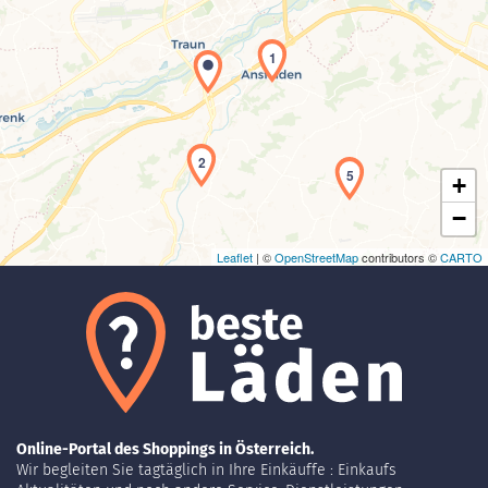
1
Laden der Karte...
2
5
+
−
Leaflet
| ©
OpenStreetMap
contributors ©
CARTO
Online-Portal des Shoppings in Österreich.
Wir begleiten Sie tagtäglich in Ihre Einkäuffe : Einkaufs