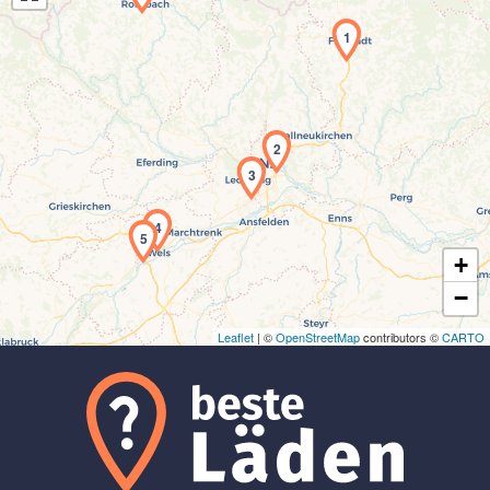
1
2
Laden der Karte...
3
4
5
+
−
Leaflet
| ©
OpenStreetMap
contributors ©
CARTO