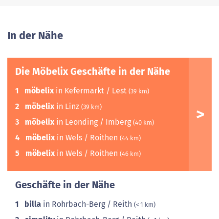
In der Nähe
Die Möbelix Geschäfte in der Nähe
1
möbelix
in Kefermarkt / Lest
(39 km)
2
möbelix
in Linz
(39 km)
3
möbelix
in Leonding / Imberg
(40 km)
4
möbelix
in Wels / Roithen
(44 km)
5
möbelix
in Wels / Roithen
(46 km)
Geschäfte in der Nähe
1
billa
in Rohrbach-Berg / Reith
(< 1 km)