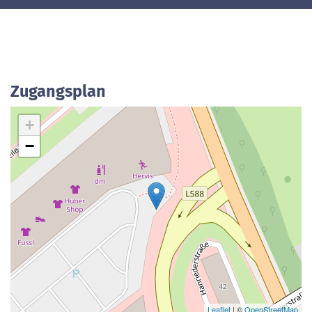
Zugangsplan
+
−
Leaflet
| ©
OpenStreetMap