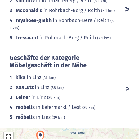
2
simplitv
in Rohrbach-Berg / Reith
(< 1 km)
3
McDonald's
in Rohrbach-Berg / Reith
(< 1 km)
4
myshoes-gmbh
in Rohrbach-Berg / Reith
(<
1 km)
5
fressnapf
in Rohrbach-Berg / Reith
(< 1 km)
Geschäfte der Kategorie
Möbelgeschäft in der Nähe
1
kika
in Linz
(36 km)
2
XXXLutz
in Linz
(38 km)
3
Leiner
in Linz
(39 km)
4
möbelix
in Kefermarkt / Lest
(39 km)
5
möbelix
in Linz
(39 km)