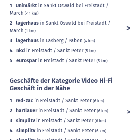
1
Unimärkt
in Sankt Oswald bei Freistadt /
March
(< 1 km)
2
lagerhaus
in Sankt Oswald bei Freistadt /
March
(1 km)
3
lagerhaus
in Lasberg / Paben
(4 km)
4
nkd
in Freistadt / Sankt Peter
(5 km)
5
eurospar
in Freistadt / Sankt Peter
(5 km)
Geschäfte der Kategorie Video Hi-Fi
Geschäft in der Nähe
1
red-zac
in Freistadt / Sankt Peter
(6 km)
2
hartlauer
in Freistadt / Sankt Peter
(6 km)
3
simplitv
in Freistadt / Sankt Peter
(6 km)
4
simplitv
in Freistadt / Sankt Peter
(6 km)