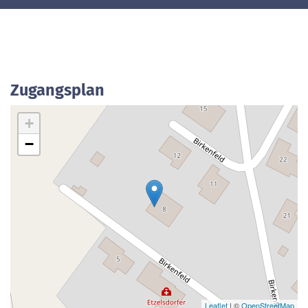
Zugangsplan
+
−
Leaflet
| ©
OpenStreetMap