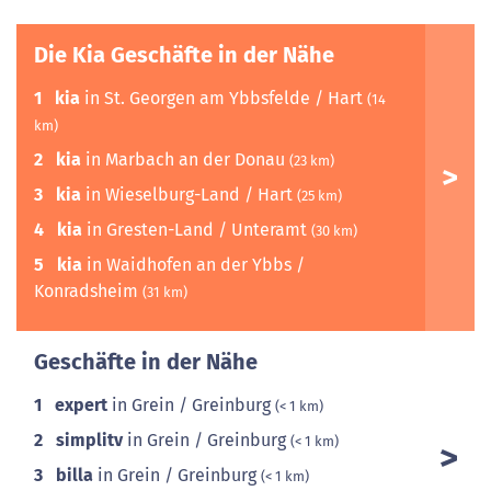
Die Kia Geschäfte in der Nähe
1
kia
in St. Georgen am Ybbsfelde / Hart
(14
km)
2
kia
in Marbach an der Donau
(23 km)
3
kia
in Wieselburg-Land / Hart
(25 km)
4
kia
in Gresten-Land / Unteramt
(30 km)
5
kia
in Waidhofen an der Ybbs /
Konradsheim
(31 km)
Geschäfte in der Nähe
1
expert
in Grein / Greinburg
(< 1 km)
2
simplitv
in Grein / Greinburg
(< 1 km)
3
billa
in Grein / Greinburg
(< 1 km)