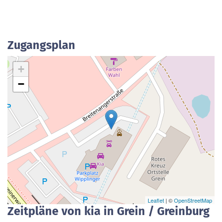
Zugangsplan
+
−
Leaflet
| ©
OpenStreetMap
Zeitpläne von kia in Grein / Greinburg