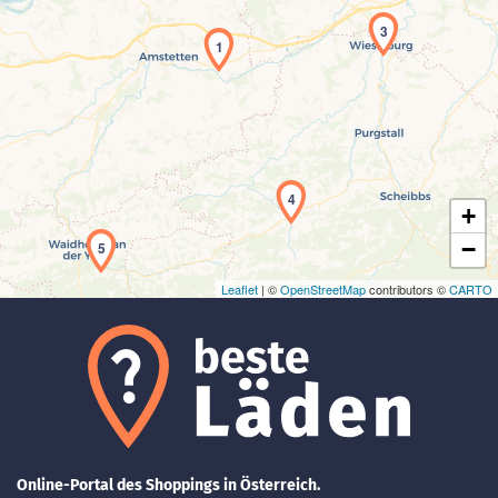
3
1
Laden der Karte...
4
+
−
5
Leaflet
| ©
OpenStreetMap
contributors ©
CARTO
Online-Portal des Shoppings in Österreich.