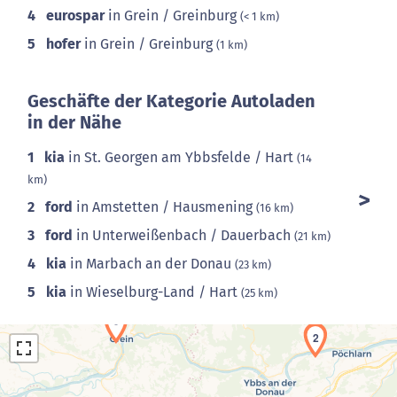
4
eurospar
in Grein / Greinburg
(< 1 km)
5
hofer
in Grein / Greinburg
(1 km)
Geschäfte der Kategorie Autoladen
in der Nähe
1
kia
in St. Georgen am Ybbsfelde / Hart
(14
km)
2
ford
in Amstetten / Hausmening
(16 km)
3
ford
in Unterweißenbach / Dauerbach
(21 km)
4
kia
in Marbach an der Donau
(23 km)
5
kia
in Wieselburg-Land / Hart
(25 km)
2