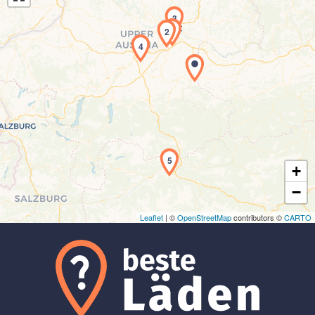
3
1
2
4
Laden der Karte...
5
+
−
Leaflet
| ©
OpenStreetMap
contributors ©
CARTO