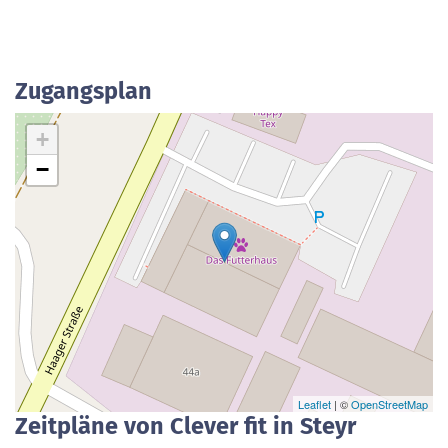
Zugangsplan
+
−
Leaflet
| ©
OpenStreetMap
Zeitpläne von Clever fit in Steyr