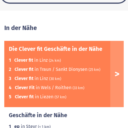
In der Nähe
Die Clever fit Geschäfte in der Nähe
1
Clever fit
in Linz
(24 km)
2
Clever fit
in Traun / Sankt Dionysen
(25 km)
3
Clever fit
in Linz
(30 km)
4
Clever Fit
in Wels / Roithen
(33 km)
5
Clever fit
in Liezen
(57 km)
Geschäfte in der Nähe
1
ep
in Steyr
(< 1 km)