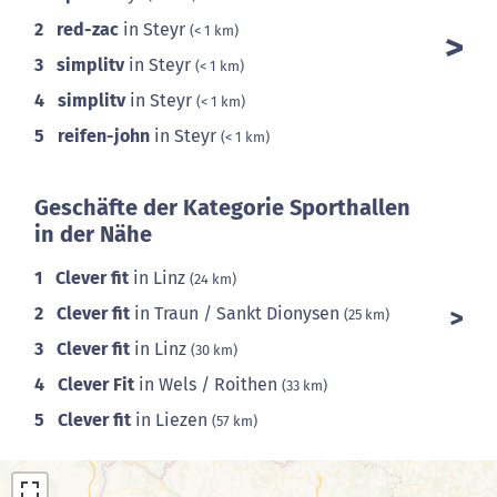
2
red-zac
in Steyr
(< 1 km)
3
simplitv
in Steyr
(< 1 km)
4
simplitv
in Steyr
(< 1 km)
5
reifen-john
in Steyr
(< 1 km)
Geschäfte der Kategorie Sporthallen
in der Nähe
1
Clever fit
in Linz
(24 km)
2
Clever fit
in Traun / Sankt Dionysen
(25 km)
3
Clever fit
in Linz
(30 km)
4
Clever Fit
in Wels / Roithen
(33 km)
5
Clever fit
in Liezen
(57 km)