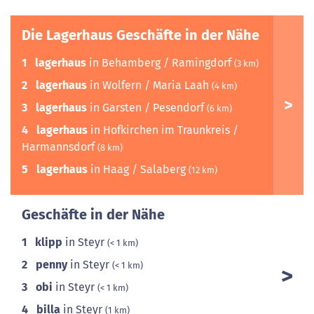
Die Lagerhaus Geschäfte in der Nähe
1
lagerhaus
in Behamberg / Ramingdorf
(3 km)
2
lagerhaus
in Wolfern / Maria Laah
(4 km)
3
lagerhaus
in Garsten / Pesendorf
(6 km)
4
lagerhaus
in Hofkirchen im Traunkreis /
Harmannsdorf
(8 km)
5
lagerhaus
in Haag / Salaberg
(12 km)
Geschäfte in der Nähe
1
klipp
in Steyr
(< 1 km)
2
penny
in Steyr
(< 1 km)
3
obi
in Steyr
(< 1 km)
4
billa
in Steyr
(1 km)