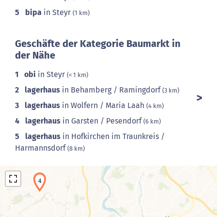
5
bipa
in Steyr
(1 km)
Geschäfte der Kategorie Baumarkt in
der Nähe
1
obi
in Steyr
(< 1 km)
2
lagerhaus
in Behamberg / Ramingdorf
(3 km)
3
lagerhaus
in Wolfern / Maria Laah
(4 km)
4
lagerhaus
in Garsten / Pesendorf
(6 km)
5
lagerhaus
in Hofkirchen im Traunkreis /
Harmannsdorf
(8 km)
4